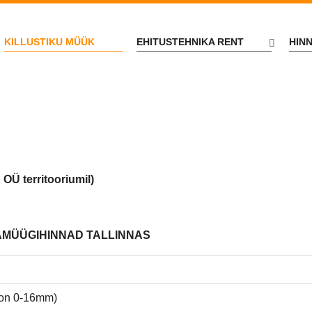
KILLUSTIKU MÜÜK
EHITUSTEHNIKA RENT
HIN
Ü territooriumil)
LJAMÜÜGIHINNAD TALLINNAS
on 0-16mm)