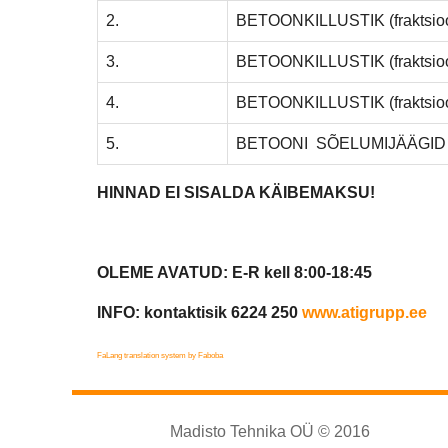
2.
BETOONKILLUSTIK (fraktsio
3.
BETOONKILLUSTIK (fraktsio
4.
BETOONKILLUSTIK (fraktsio
5.
BETOONI SÕELUMIJÄÄGID (f
HINNAD EI SISALDA KÄIBEMAKSU!
OLEME AVATUD: E-R kell 8:00-18:45
INFO: kontaktisik 6224 250
www.atigrupp.ee
FaLang translation system by Faboba
Madisto Tehnika OÜ © 2016