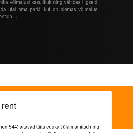
a võimalusi kasulikult ning vältides liigseid
oida ülal oma parki, kui on olemas võimalus
ntida....
 rent
err 544) aitavad täita edukalt ülalmainitud ning