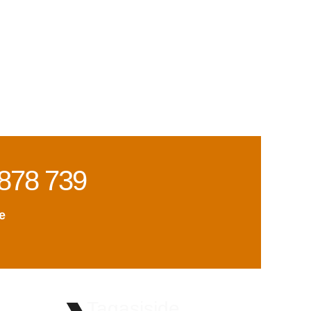
878 739
e
Tagasiside