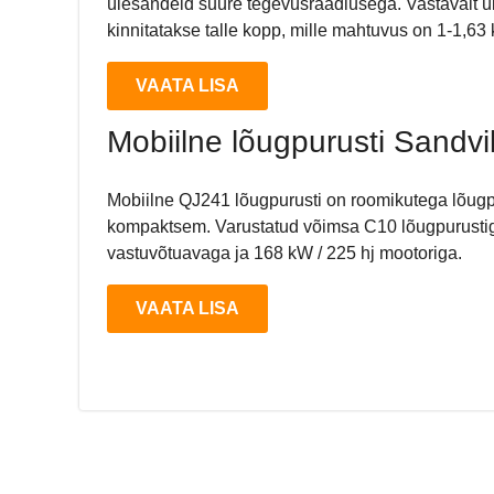
ülesandeid suure tegevusraadiusega. Vastavalt 
kinnitatakse talle kopp, mille mahtuvus on 1-1,63 k
VAATA LISA
Mobiilne lõugpurusti Sandv
Mobiilne QJ241 lõugpurusti on roomikutega lõugpu
kompaktsem. Varustatud võimsa C10 lõugpurusti
vastuvõtuavaga ja 168 kW / 225 hj mootoriga.
VAATA LISA