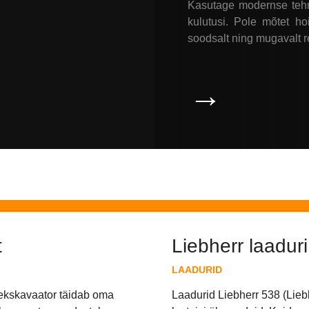
Kasutage modernse tehnik
kulutusi. Pole mõtet h
soodsalt ning mugavalt re
→
t
Liebherr laaduri
LAADURID
ekskavaator täidab oma
Laadurid Liebherr 538 (Liebh