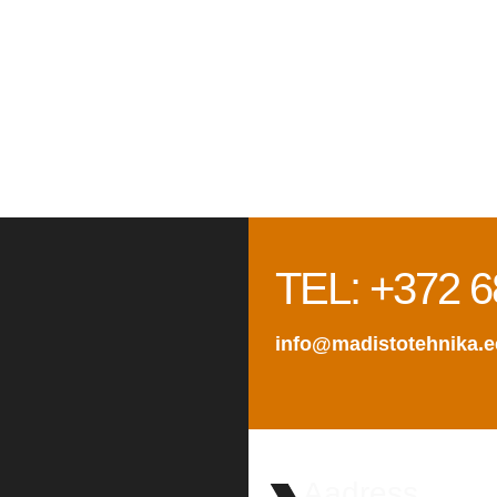
TEL: +372 6
info@madistotehnika.e
Aadress