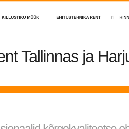
KILLUSTIKU MÜÜK
EHITUSTEHNIKA RENT
HIN
ent Tallinnas ja Har
ionaalid kõrgekvaliteetse eh