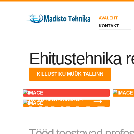
AVALEHT
KONTAKT
Ehitustehnika r
KILLUSTIKU MÜÜK TALLINN
→
TUTVU HINNAKIRJAGA
HINNAD
Tööd teostavad profess