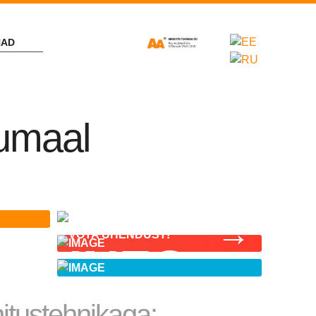
NAD
jumaal
→
VÕTA ÜHENDUST!
INFO
itustehnikaga: