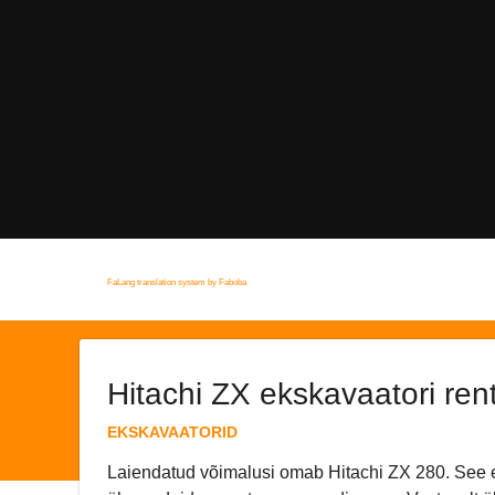
FaLang translation system by Faboba
Open Positions
Hitachi ZX ekskavaatori ren
EKSKAVAATORID
Laiendatud võimalusi omab Hitachi ZX 280. See 