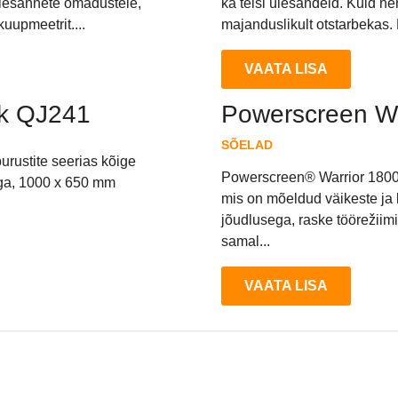
ülesannete omadustele,
ka teisi ülesandeid. Kuid n
uupmeetrit....
majanduslikult otstarbekas
VAATA LISA
ik QJ241
Powerscreen Wa
SÕELAD
rustite seerias kõige
Powerscreen® Warrior 1800 s
ga, 1000 x 650 mm
mis on mõeldud väikeste ja 
jõudlusega, raske töörežiim
samal...
VAATA LISA