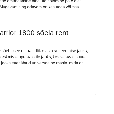
ende omandamine ning ülalhoidmine pole alati
. Mugavam ning odavam on kasutada võimsa...
rrior 1800 sõela rent
õel – see on paindlik masin sorteerimise jaoks,
keskmiste operaatorite jaoks, kes vajavad suure
i jaoks ettenähtud universaalne masin, mida on