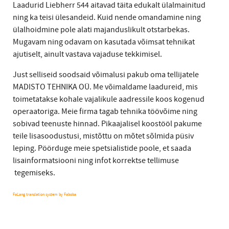
Laadurid Liebherr 544 aitavad täita edukalt ülalmainitud
ning ka teisi ülesandeid. Kuid nende omandamine ning
ülalhoidmine pole alati majanduslikult otstarbekas.
Mugavam ning odavam on kasutada võimsat tehnikat
ajutiselt, ainult vastava vajaduse tekkimisel.
Just selliseid soodsaid võimalusi pakub oma tellijatele
MADISTO TEHNIKA OÜ. Me võimaldame laadureid, mis
toimetatakse kohale vajalikule aadressile koos kogenud
operaatoriga. Meie firma tagab tehnika töövõime ning
sobivad teenuste hinnad. Pikaajalisel koostööl pakume
teile lisasoodustusi, mistõttu on mõtet sõlmida püsiv
leping. Pöörduge meie spetsialistide poole, et saada
lisainformatsiooni ning infot korrektse tellimuse
tegemiseks.
FaLang translation system by Faboba