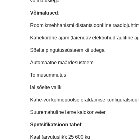
võimalustega
Võimalused:
Roomikmehhanismi distantsiooniline raadiojuhti
Kahekordne ajam (täiendav elektrohüdrauliline a
Sõelte pingutussüsteem kiiludega
Automaatne määrdesüsteem
Tolmusummutus
lai sõelte valik
Kahe-või kolmepoolse eraldamise konfiguratsioo
Suuremahuline lame kaldkonveier
Spetsifikatsioon tabel:
Kaal (arvutuslik): 25 600 kg