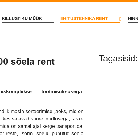
KILLUSTIKU MÜÜK
EHITUSTEHNIKA RENT
HIN
Tagasisid
0 sõela rent
skomplekse tootmisüksusega-
dlik masin sorteerimise jaoks, mis on
s, kes vajavad suure jõudlusega, raske
mida on samal ajal kerge transportida.
ar reste, "sõrm" sõelu, punutud sõela