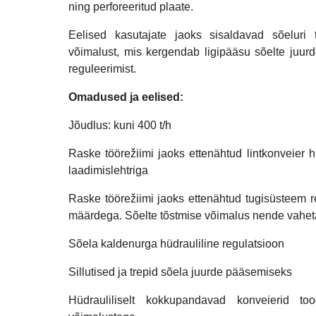
ning perforeeritud plaate.
Eelised kasutajate jaoks sisaldavad sõeluri 
võimalust, mis kergendab ligipääsu sõelte juurd
reguleerimist.
Omadused ja eelised:
Jõudlus: kuni 400 t/h
Raske töörežiimi jaoks ettenähtud lintkonveier 
laadimislehtriga
Raske töörežiimi jaoks ettenähtud tugisüsteem r
määrdega. Sõelte tõstmise võimalus nende vahet
Sõela kaldenurga hüdrauliline regulatsioon
Sillutised ja trepid sõela juurde pääsemiseks
Hüdrauliliselt kokkupandavad konveierid too