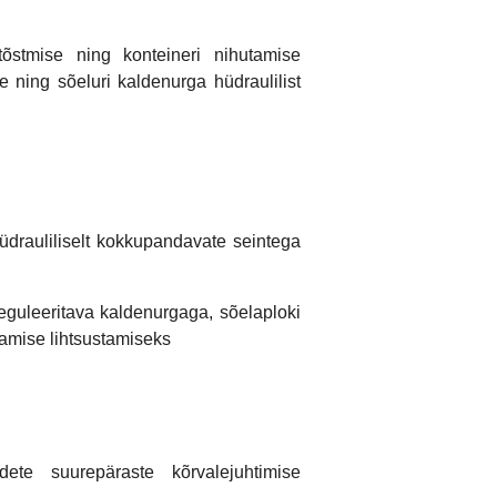
tõstmise ning konteineri nihutamise
e ning sõeluri kaldenurga hüdraulilist
hüdrauliliselt kokkupandavate seintega
eguleeritava kaldenurgaga, sõelaploki
amise lihtsustamiseks
dete suurepäraste kõrvalejuhtimise