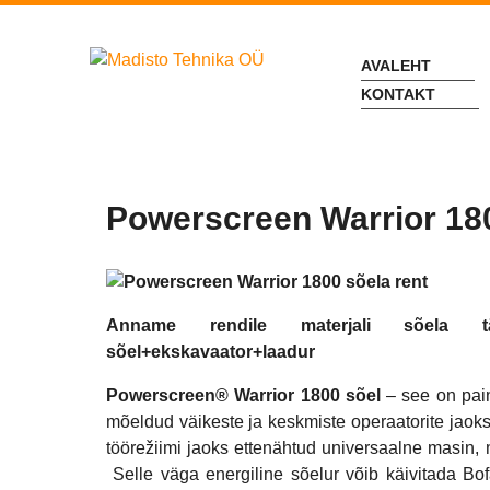
AVALEHT
KONTAKT
Powerscreen Warrior 180
Anname rendile materjali sõela täi
sõel+ekskavaator+laadur
Powerscreen® Warrior 1800 sõel
– see on pain
mõeldud väikeste ja keskmiste operaatorite jaok
töörežiimi jaoks ettenähtud universaalne masin, 
Selle väga energiline sõelur võib käivitada Bof